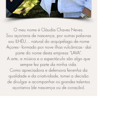
O meu nome é Cláudia Chaves Neves.
Sou açoriana de nascença, por outras palavras
sou ILHÉU… natural do arquipélago de nome
Açores - formado por nove ilhas vulcânicas - daí
parte do nome desta empresa “LAVA”.
A arte, a música e o espectáculo são algo que
sempre fez parte da minha vida.
Como apreciadora e defensora ferrenha da
qualidade e da criatividade, tomei a decisão
de divulgar e acompanhar os grandes talentos
açorianos (de nascença ou de coração).
Apaixono-me por desafios e tenho que sentir
prazer e orgulho em tudo o que me empenho.
O que faço, passa por gestão de empresas e
de pessoas, logística, área técnica e comercial,
formação especializada, consultoria financeira,
organização de eventos, palestras, etc. Por
onde passo deixo a minha marca; com paixão