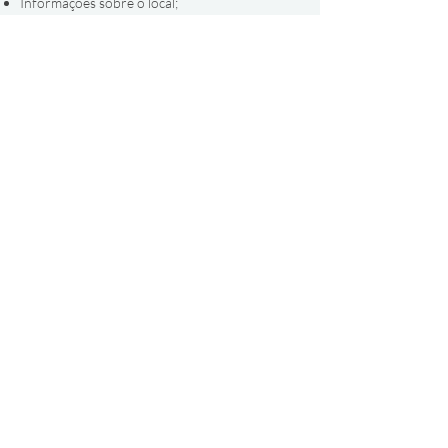
Informações sobre o local;
Contactos;
Dress code
;
Dicas (caso necessário);
Pedido de confirmação (caso necessário).